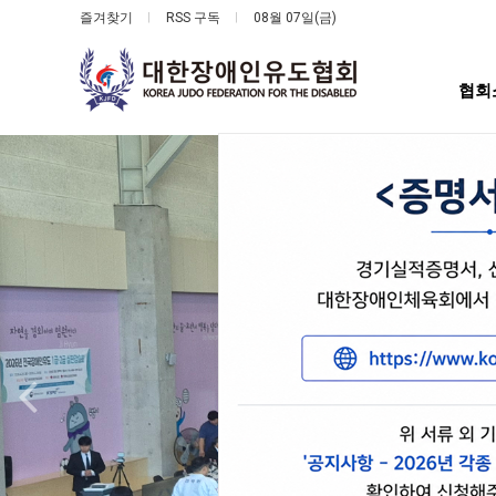
즐겨찾기
RSS 구독
08월 07일(금)
협회