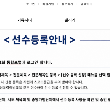
로그인
회원가입
정보찾기
검색하기
커뮤니티
갤러리