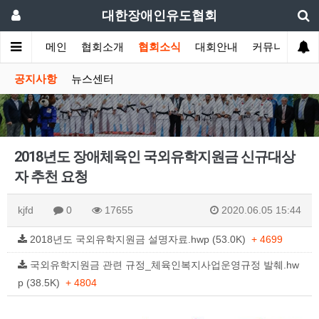
대한장애인유도협회
메인
협회소개
협회소식
대회안내
커뮤니티
공지사항
뉴스센터
2018년도 장애체육인 국외유학지원금 신규대상
자 추천 요청
kjfd
0
17655
2020.06.05 15:44
2018년도 국외유학지원금 설명자료.hwp (53.0K)
+ 4699
국외유학지원금 관련 규정_체육인복지사업운영규정 발췌.hw
p (38.5K)
+ 4804