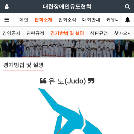
대한장애인유도협회
메인
협회소개
협회소식
대회안내
커뮤니티
경영공시
관련규정
경기방법 및 설명
심판규정
찾아오시
경기방법 및 설명
유 도(Judo)