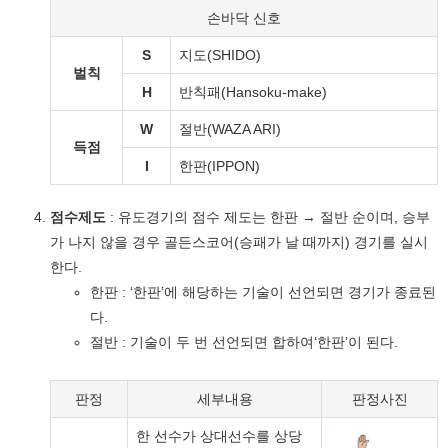
손바닥 신호
S
지도(SHIDO)
벌칙
H
반칙패(Hansoku-make)
W
절반(WAZA ARI)
득점
I
한판(IPPON)
점수제도
: 유도경기의 점수 제도는 한판 → 절반 순이며, 승부
가 나지 않을 경우 골든스코어(승패가 날 때까지) 경기를 실시
한다.
한판 : ‘한판’에 해당하는 기술이 선언되면 경기가 종료된
다.
절반 : 기술이 두 번 선언되면 합하여‘한판’이 된다.
판정
세부내용
판정사진
한 선수가 상대선수를 상당