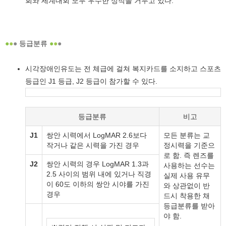
회와 세계대회 모두 우수한 성적을 거두고 있다.
●
●
●
등급분류
●
●
●
시각장애인유도는 전 체급에 걸쳐 복지카드를 소지하고 스포츠
등급인 J1 등급, J2 등급이 참가할 수 있다.
등급분류
비고
J1
쌍안 시력에서 LogMAR 2.6보다
모든 분류는 교
작거나 같은 시력을 가진 경우
정시력을 기준으
로 함. 즉 렌즈를
J2
쌍안 시력의 경우 LogMAR 1.3과
사용하는 선수는
2.5 사이의 범위 내에 있거나 직경
실제 사용 유무
이 60도 이하의 쌍안 시야를 가진
와 상관없이 반
경우
드시 착용한 채
등급분류를 받아
야 함.