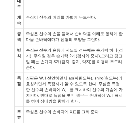
대
로
계
주심이 선수의 머리를 가볍게 두드린다.
속
공
주심은 선수의 손을 들어서 손바닥을 아래로 향하게 한
격
다음 손바닥에다가 원형의 모양을 그린다.
반
주심은 선수의 손등에 지도일 경우에는 손가락 하나(검
칙
지), 주의일 경우 손가락 2개(검지와 중지),그리고 경고
일 때는 손가락 3개(검지, 중지, 약지)를 이용해 두드려
준다.
득
심판은 W, I 선언하면서 ao(파란도복), shiro(흰도복)라
점
호칭하면서 득점자가 알 수 있도록 한다. 주심은 득점
한 선수의 손바닥에 W, I 를 표시하여 선수의 가슴에 가
져간다. 반대로 득점을 뺏긴 경우는 손바닥에 W, I 표시
를 하여 상대방을 향하게 한다.
무
주심은 선수의 손바닥에 X표를 그려 준다.
효