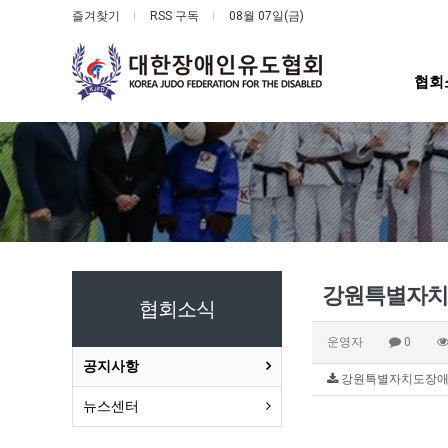
즐겨찾기
RSS 구독
08월 07일(금)
협회
강원특별자치도
협회소식
운영자
0
공지사항
강원특별자치도장애인유도
뉴스센터