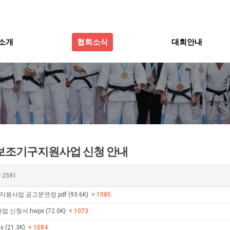
소개
협회소식
대회안내
단보조기구지원사업 신청 안내
2581
지원사업 공고문연장.pdf (93.6K)
+ 1085
신청서.hwpx (72.0K)
+ 1073
(21.3K)
+ 1084