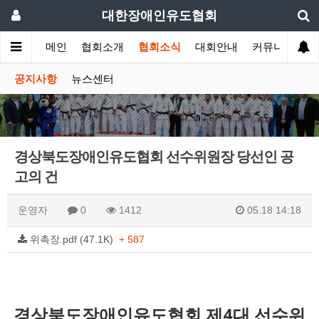
대한장애인유도협회
메인
협회소개
협회소식
대회안내
커뮤니티
공지사항
뉴스센터
경상북도장애인유도협회 선수위원장 당선인 공
고의 건
운영자
0
1412
05.18 14:18
위촉장.pdf (47.1K)
+ 587
​경상북도장애인유도협회 제4대 선수위