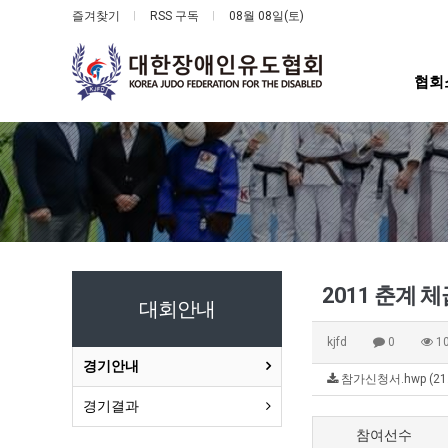
즐겨찾기
RSS 구독
08월 08일(토)
협회
2011 춘계 
대회안내
kjfd
0
1
경기안내
참가신청서.hwp (21
경기결과
참여선수