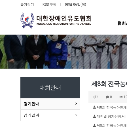
즐겨찾기
RSS 구독
08월 06일(목)
협회
제8회 전국농
대회안내
kjfd
0
1
경기안내
제8회 전국농아인체육대
경기결과
개인별 참가신청서.hwp
제8회 전국농아인체육대