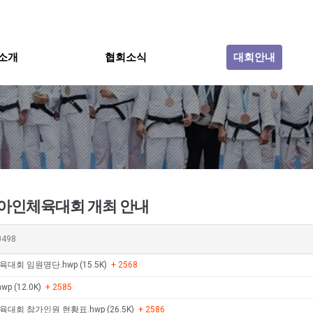
소개
협회소식
대회안내
아인체육대회 개최 안내
0498
회 임원명단.hwp (15.5K)
+ 2568
 (12.0K)
+ 2585
회 참가인원 현황표.hwp (26.5K)
+ 2586