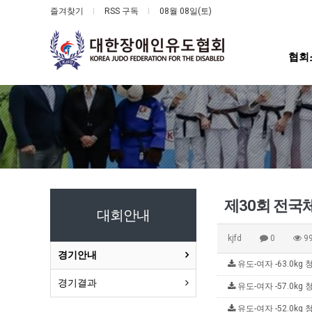
즐겨찾기
RSS 구독
08월 08일(토)
협회
제30회 전국
대회안내
kjfd
0
9
경기안내
유도-여자 -63.0kg 청
경기결과
유도-여자 -57.0kg 청
유도-여자 -52.0kg 청