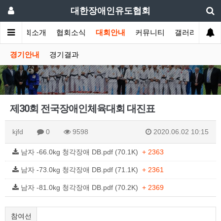
대한장애인유도협회
인
협회소개
협회소식
대회안내
커뮤니티
갤러리
경기안내
경기결과
제30회 전국장애인체육대회 대진표
kjfd
0
9598
2020.06.02 10:15
남자 -66.0kg 청각장애 DB.pdf (70.1K)
+ 2363
남자 -73.0kg 청각장애 DB.pdf (71.1K)
+ 2361
남자 -81.0kg 청각장애 DB.pdf (70.2K)
+ 2369
참여선