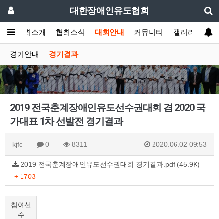
대한장애인유도협회
인
협회소개
협회소식
대회안내
커뮤니티
갤러리
경기안내
경기결과
2019 전국춘계장애인유도선수권대회 겸 2020 국
가대표 1차 선발전 경기결과
kjfd
0
8311
2020.06.02 09:53
2019 전국춘계장애인유도선수권대회 경기결과.pdf (45.9K)
+ 1703
참여선
수