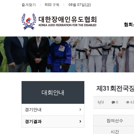
즐겨찾기
RSS 구독
08월 07일(금)
협회
제31회전국
대회안내
kjfd
0
6
경기안내
참여선수
경기결과
시간