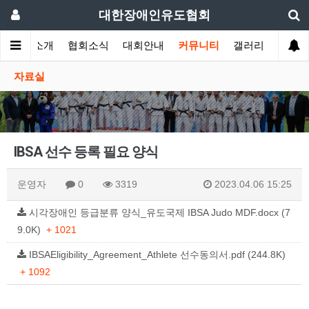
대한장애인유도협회
협회소개
협회소식
대회안내
커뮤니티
갤러리
자료실
IBSA 선수 등록 필요 양식
운영자
0
3319
2023.04.06 15:25
시각장애인 등급분류 양식_유도국제 IBSA Judo MDF.docx (7
9.0K)
+ 1021
IBSAEligibility_Agreement_Athlete 선수동의서.pdf (244.8K)
+ 1092