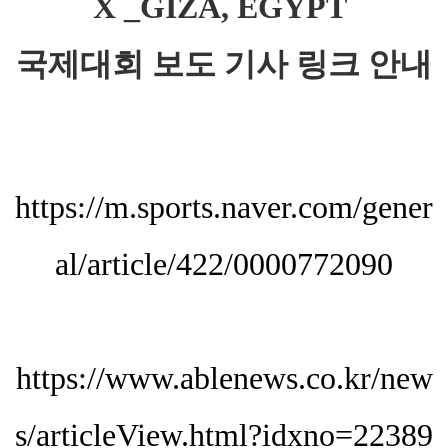
X _GIZA, EGYPT
국제대회 보도 기사 링크 안내
https://m.sports.naver.com/gener
al/article/422/0000772090
https://www.ablenews.co.kr/new
s/articleView.html?idxno=22389