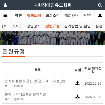
대한장애인유도협회
메인
협회소개
협회소식
대회안내
커뮤니티
연혁
조직도
경영공시
관련규정
경기방법 및 설명
심판
관련규정
최근 재개정
목록
파일
일
본회 데플림픽 훈련 및 참가 내규 제정(안)
2022.12.28
1
04.03
본회 국가대표훈련 운영지침
2026.02.20
1
04.03