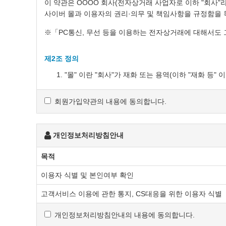
이 약관은 OOOO 회사(전자상거래 사업자로 이하 "회사"라
사이버 몰과 이용자의 권리·의무 및 책임사항을 규정함을 
※「PC통신, 무선 등을 이용하는 전자상거래에 대해서도 
제2조 정의
"몰" 이란 "회사"가 재화 또는 용역(이하 "재화 
말하며, 아울러 사이버몰을 운영하는 사업자의 의미
"이용자"란 "몰"에 접속하여 이 약관에 따라 "몰"
회원가입약관의 내용에 동의합니다.
'회원'이라 함은 “몰”에 회원등록을 한 자로서, 계
'비회원'이라 함은 회원에 가입하지 않고 "몰"이 
개인정보처리방침안내
제3조 약관 등의 명시와 설명 및 개정
목적
"몰"은 이 약관의 내용과 상호 및 대표자 성명, 
통신판매업 신고번호, 개인정보관리책임자 등을 이용
이용자 식별 및 본인여부 확인
있도록 할 수 있습니다.
고객서비스 이용에 관한 통지, CS대응을 위한 이용자 식별
"몰"은 이용자가 약관에 동의하기에 앞서 약관에 정
팝업화면 등을 제공하여 이용자의 확인을 구하여야 
개인정보처리방침안내의 내용에 동의합니다.
"몰"은 「전자상거래 등에서의 소비자보호에 관한 