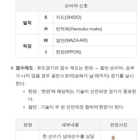
손바닥 신호
S
지도(SHIDO)
벌칙
H
반칙패(Hansoku-make)
W
절반(WAZA ARI)
득점
I
한판(IPPON)
점수제도
: 유도경기의 점수 제도는 한판 → 절반 순이며, 승부
가 나지 않을 경우 골든스코어(승패가 날 때까지) 경기를 실시
한다.
한판 : ‘한판’에 해당하는 기술이 선언되면 경기가 종료된
다.
절반 : 기술이 두 번 선언되면 합하여‘한판’이 된다.
판정
세부내용
판정사진
한 선수가 상대선수를 상당