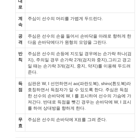
대
로
계
주심이 선수의 머리를 가볍게 두드린다.
속
공
주심은 선수의 손을 들어서 손바닥을 아래로 향하게 한
격
다음 손바닥에다가 원형의 모양을 그린다.
반
주심은 선수의 손등에 지도일 경우에는 손가락 하나(검
칙
지), 주의일 경우 손가락 2개(검지와 중지),그리고 경고
일 때는 손가락 3개(검지, 중지, 약지)를 이용해 두드려
준다.
득
심판은 W, I 선언하면서 ao(파란도복), shiro(흰도복)라
점
호칭하면서 득점자가 알 수 있도록 한다. 주심은 득점
한 선수의 손바닥에 W, I 를 표시하여 선수의 가슴에 가
져간다. 반대로 득점을 뺏긴 경우는 손바닥에 W, I 표시
를 하여 상대방을 향하게 한다.
무
주심은 선수의 손바닥에 X표를 그려 준다.
효