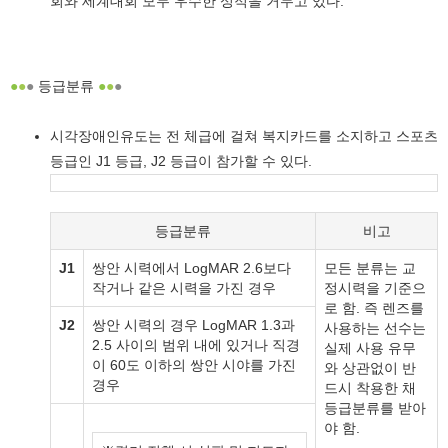
회와 세계대회 모두 우수한 성적을 거두고 있다.
●
●
●
등급분류
●
●
●
시각장애인유도는 전 체급에 걸쳐 복지카드를 소지하고 스포츠
등급인 J1 등급, J2 등급이 참가할 수 있다.
등급분류
비고
J1
쌍안 시력에서 LogMAR 2.6보다
모든 분류는 교
작거나 같은 시력을 가진 경우
정시력을 기준으
로 함. 즉 렌즈를
J2
쌍안 시력의 경우 LogMAR 1.3과
사용하는 선수는
2.5 사이의 범위 내에 있거나 직경
실제 사용 유무
이 60도 이하의 쌍안 시야를 가진
와 상관없이 반
경우
드시 착용한 채
등급분류를 받아
야 함.