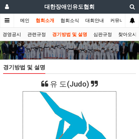
대한장애인유도협회
메인
협회소개
협회소식
대회안내
커뮤니티
경영공시
관련규정
경기방법 및 설명
심판규정
찾아오시
경기방법 및 설명
유 도(Judo)