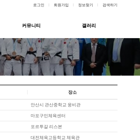
로그인
회원가입
정보찾기
검색하기
커뮤니티
갤러리
장소
안산시 관산중학교 웅비관
마포구민체육센터
포르투갈 리스본
대전체육고등학교 체육관